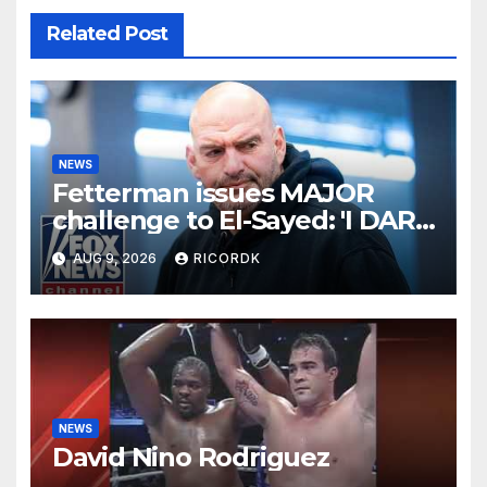
Related Post
NEWS
Fetterman issues MAJOR
challenge to El-Sayed: 'I DARE
YOU'
AUG 9, 2026
RICORDK
NEWS
David Nino Rodriguez