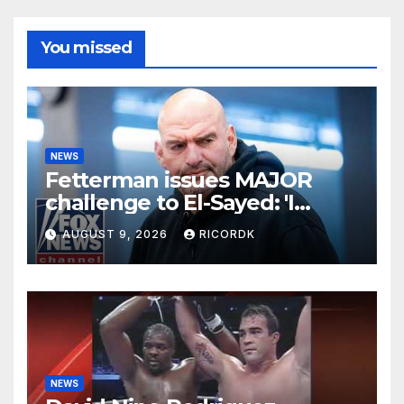
You missed
NEWS
Fetterman issues MAJOR
challenge to El-Sayed: 'I
DARE YOU'
AUGUST 9, 2026
RICORDK
NEWS