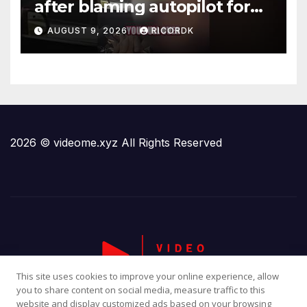
after blaming autopilot for
speeding #foxnews #news
AUGUST 9, 2026
RICORDK
#us #fox
2026 © videome.xyz All Rights Reserved
This site uses cookies to improve your online experience, allow
you to share content on social media, measure traffic to this
website and display customized ads based on your browsing